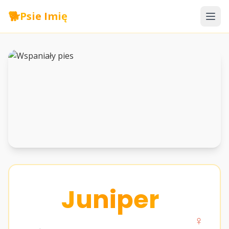
🐕
Psie Imię
Juniper
♀