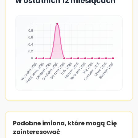
w ostatnich 12 miesiącach
Podobne imiona, które mogą Cię
zainteresować