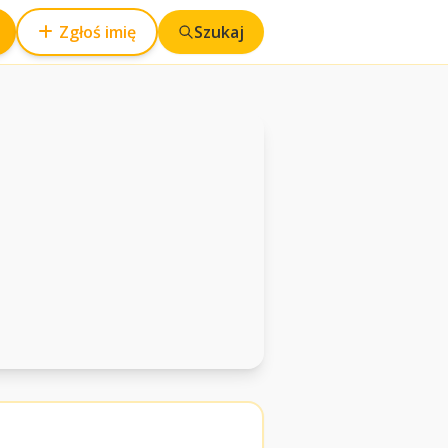
Zgłoś imię
Szukaj