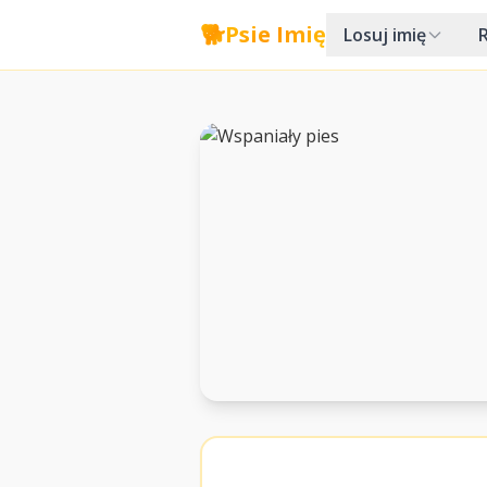
🐕
Psie Imię
Losuj imię