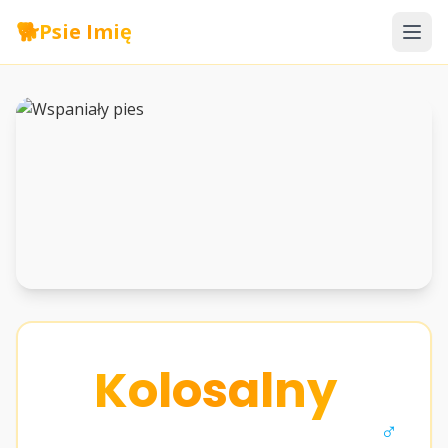
🐕
Psie Imię
Kolosalny
♂