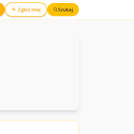
Zgłoś imię
Szukaj