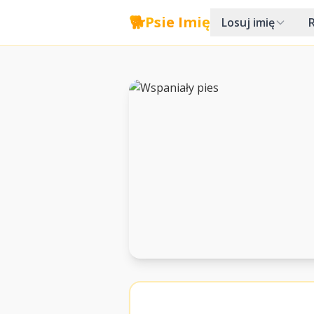
🐕
Psie Imię
Losuj imię