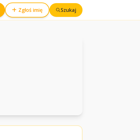
Zgłoś imię
Szukaj