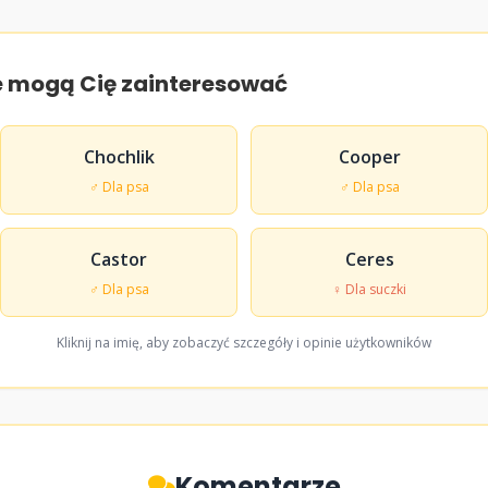
e mogą Cię zainteresować
Chochlik
Cooper
♂ Dla psa
♂ Dla psa
Castor
Ceres
♂ Dla psa
♀ Dla suczki
Kliknij na imię, aby zobaczyć szczegóły i opinie użytkowników
Komentarze