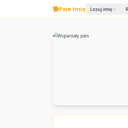
🐕
Psie Imię
Losuj imię