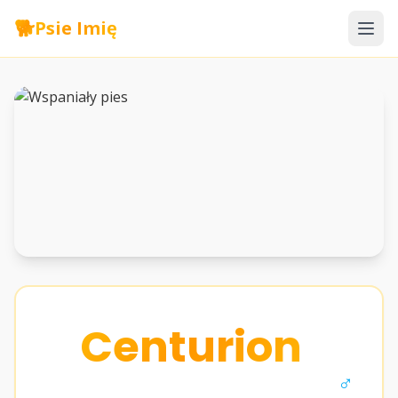
🐕
Psie Imię
Centurion
♂