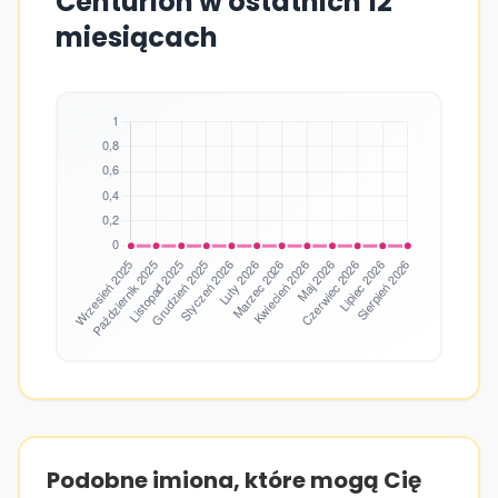
Centurion w ostatnich 12
miesiącach
Podobne imiona, które mogą Cię