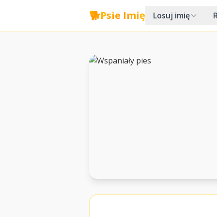
🐕
Psie Imię
Losuj imię