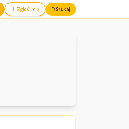
Zgłoś imię
Szukaj