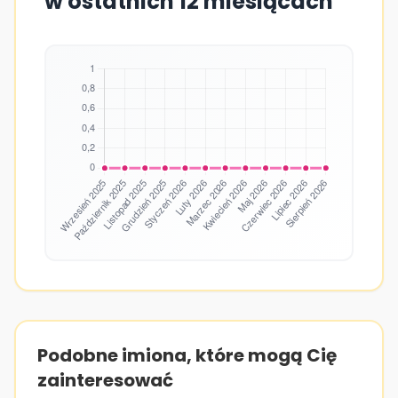
w ostatnich 12 miesiącach
Podobne imiona, które mogą Cię
zainteresować