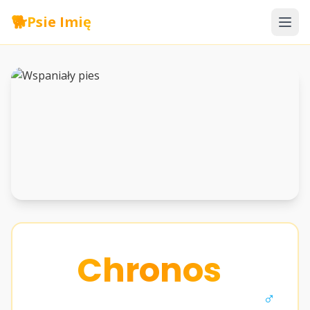
🐕
Psie Imię
Chronos
♂