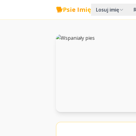
🐕
Psie Imię
Losuj imię