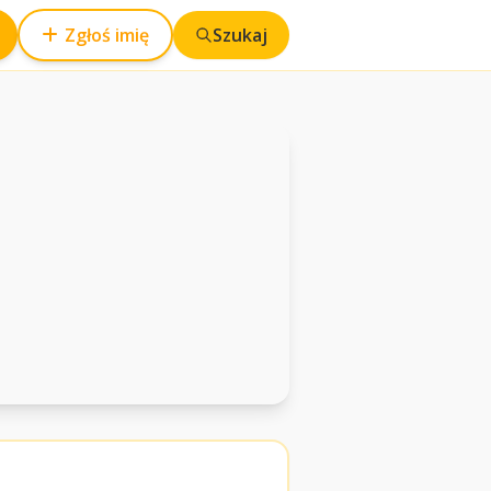
Zgłoś imię
Szukaj