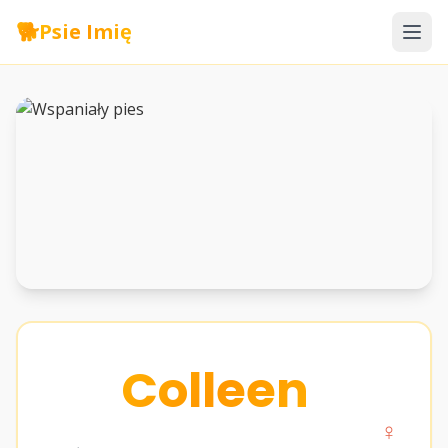
🐕
Psie Imię
Colleen
♀