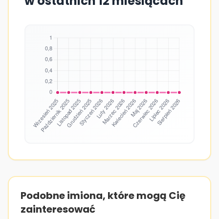
w ostatnich 12 miesiącach
Podobne imiona, które mogą Cię
zainteresować