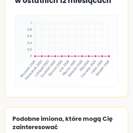
w ostatnich 12 miesiącach
Podobne imiona, które mogą Cię
zainteresować