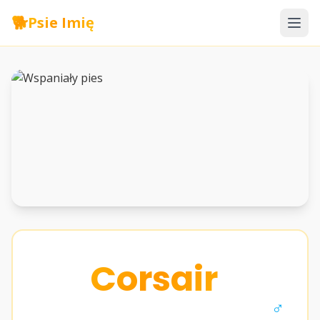
🐕
Psie Imię
Corsair
♂