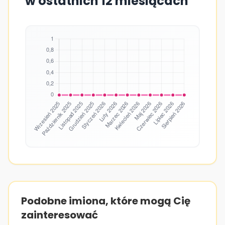
w ostatnich 12 miesiącach
Podobne imiona, które mogą Cię
zainteresować