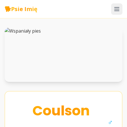
🐕
Psie Imię
Coulson
♂