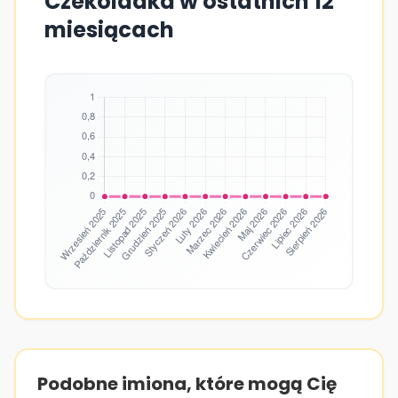
Czekoladka w ostatnich 12
miesiącach
Podobne imiona, które mogą Cię