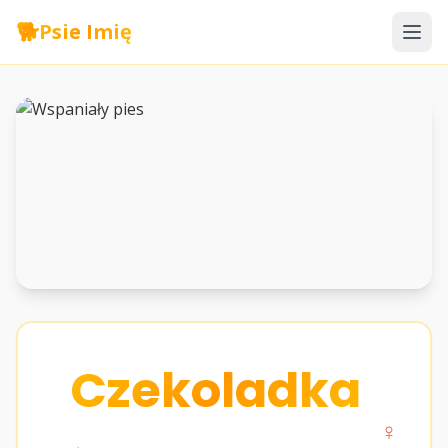
🐕
Psie Imię
Czekoladka
♀