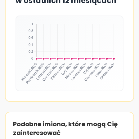
w ostatnich 12 miesiącach
Podobne imiona, które mogą Cię
zainteresować