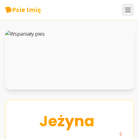
🐕
Psie Imię
Jeżyna
♀