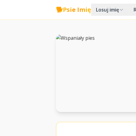
🐕
Psie Imię
Losuj imię