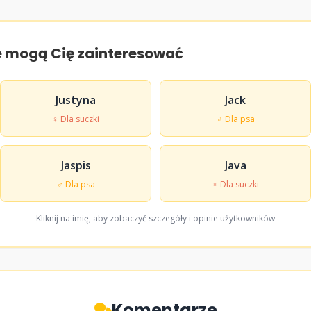
e mogą Cię zainteresować
Justyna
Jack
♀ Dla suczki
♂ Dla psa
Jaspis
Java
♂ Dla psa
♀ Dla suczki
Kliknij na imię, aby zobaczyć szczegóły i opinie użytkowników
Komentarze