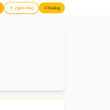
Zgłoś imię
Szukaj