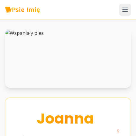
🐕
Psie Imię
Joanna
♀