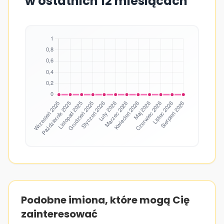
w ostatnich 12 miesiącach
Podobne imiona, które mogą Cię
zainteresować