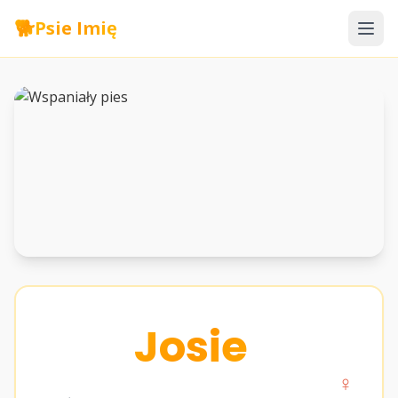
🐕
Psie Imię
Josie
♀