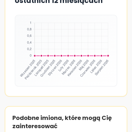
ostatnich 12 miesiącach
Podobne imiona, które mogą Cię
zainteresować