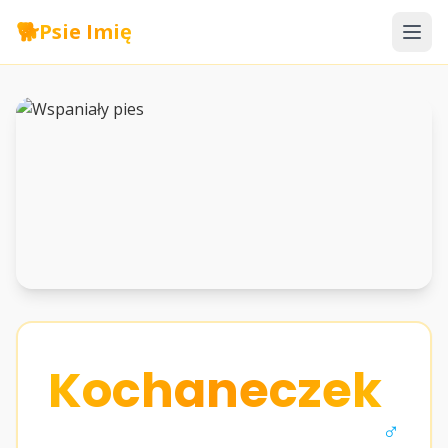
🐕
Psie Imię
Kochaneczek
♂