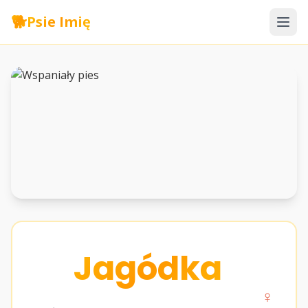
🐕
Psie Imię
Jagódka
♀