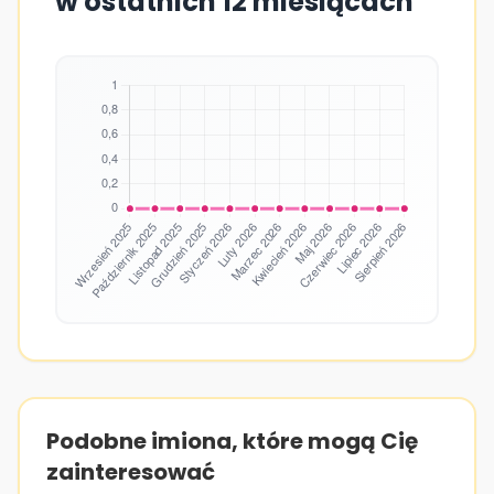
w ostatnich 12 miesiącach
Podobne imiona, które mogą Cię
zainteresować